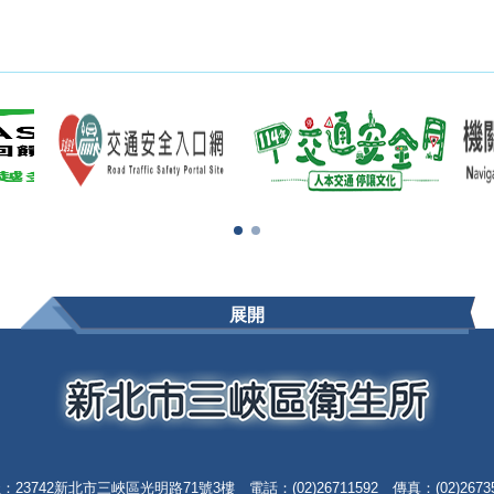
展開
：23742新北市三峽區光明路71號3樓 電話：(02)26711592 傳真：(02)26735