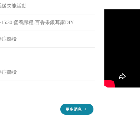
及延緩失能活動
0~15:30 營養課程-百香果銀耳露DIY
費癌症篩檢
費癌症篩檢
hidefocus
更多消息