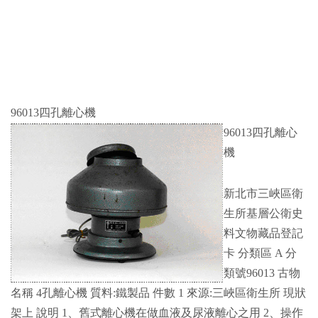
96013四孔離心機
96013四孔離心
機
新北市三峽區衛
生所基層公衛史
料文物藏品登記
卡 分類區 A 分
類號96013 古物
名稱 4孔離心機 質料:鐵製品 件數 1 來源:三峽區衛生所 現狀
架上 說明 1、舊式離心機在做血液及尿液離心之用 2、操作