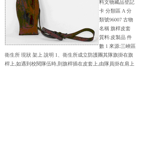
料文物藏品登記
卡 分類區 A 分
類號96007 古物
名稱 旗桿皮套
質料:皮製品 件
數 1 來源:三峽區
衛生所 現狀 架上 說明 1、衛生所成立防護團其隊旗掛在旗
桿上,如遇到校閱隊伍時,則旗桿插在皮套上,由隊員掛在肩上