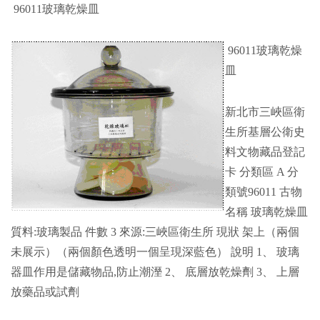
96011玻璃乾燥皿
96011玻璃乾燥
皿
新北市三峽區衛
生所基層公衛史
料文物藏品登記
卡 分類區 A 分
類號96011 古物
名稱 玻璃乾燥皿
質料:玻璃製品 件數 3 來源:三峽區衛生所 現狀 架上（兩個
未展示）（兩個顏色透明一個呈現深藍色） 說明 1、 玻璃
器皿作用是儲藏物品,防止潮溼 2、 底層放乾燥劑 3、 上層
放藥品或試劑