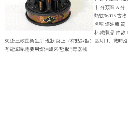
卡 分類區 A 分
類號96015 古物
名稱 煤油爐 質
料:鐵製品 件數 1
來源:三峽區衛生所 現狀 架上（有點銅蝕） 說明 1、戰時沒
有電源時,需要用煤油爐來煮沸消毒器械