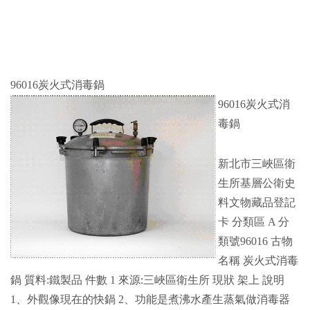
96016炭火式消毒鍋
96016炭火式消
毒鍋
新北市三峽區衛
生所基層公衛史
料文物藏品登記
卡 分類區 A 分
類號96016 古物
名稱 炭火式消毒
鍋 質料:鐵製品 件數 1 來源:三峽區衛生所 現狀 架上 說明
1、外觀像現在的快鍋 2、功能是煮沸水產生蒸氣做消毒器