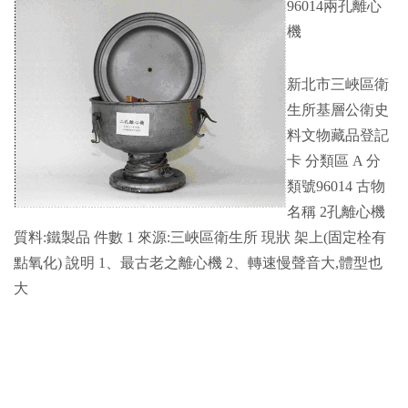
96014兩孔離心
機
新北市三峽區衛
生所基層公衛史
料文物藏品登記
卡 分類區 A 分
類號96014 古物
名稱 2孔離心機
質料:鐵製品 件數 1 來源:三峽區衛生所 現狀 架上(固定栓有
點氧化) 說明 1、最古老之離心機 2、轉速慢聲音大,體型也
大