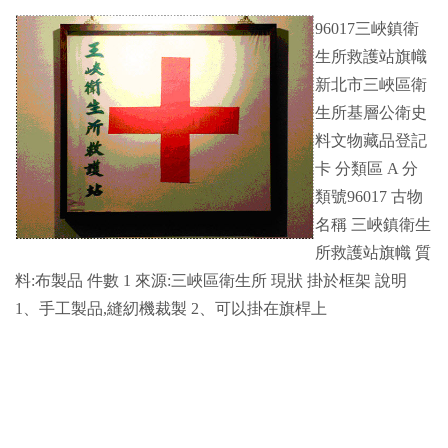
96017三峽鎮衛
生所救護站旗幟
新北市三峽區衛
生所基層公衛史
料文物藏品登記
卡 分類區 A 分
類號96017 古物
名稱 三峽鎮衛生
所救護站旗幟 質
料:布製品 件數 1 來源:三峽區衛生所 現狀 掛於框架 說明
1、手工製品,縫紉機裁製 2、可以掛在旗桿上