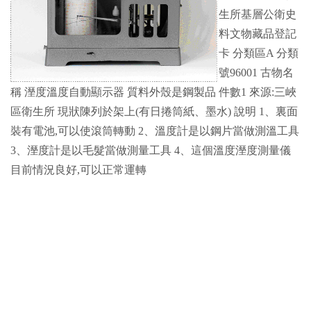
生所基層公衛史
料文物藏品登記
卡 分類區A 分類
號96001 古物名
稱 溼度溫度自動顯示器 質料外殼是鋼製品 件數1 來源:三峽
區衛生所 現狀陳列於架上(有日捲筒紙、墨水) 說明 1、裏面
裝有電池,可以使滾筒轉動 2、溫度計是以鋼片當做測溫工具
3、溼度計是以毛髮當做測量工具 4、這個溫度溼度測量儀
目前情況良好,可以正常運轉