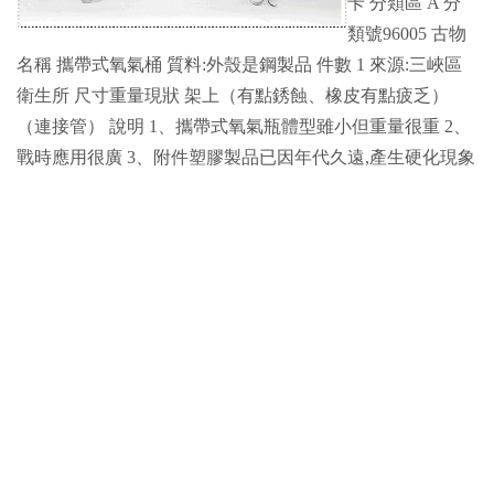
卡 分類區 A 分
類號96005 古物
名稱 攜帶式氧氣桶 質料:外殼是鋼製品 件數 1 來源:三峽區
衛生所 尺寸重量現狀 架上（有點銹蝕、橡皮有點疲乏）
（連接管） 說明 1、攜帶式氧氣瓶體型雖小但重量很重 2、
戰時應用很廣 3、附件塑膠製品已因年代久遠,產生硬化現象