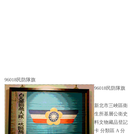
96018民防隊旗
96018民防隊旗
新北市三峽區衛
生所基層公衛史
料文物藏品登記
卡 分類區 A 分