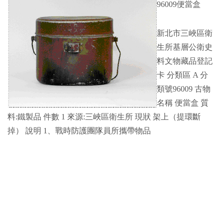
96009便當盒
新北市三峽區衛
生所基層公衛史
料文物藏品登記
卡 分類區 A 分
類號96009 古物
名稱 便當盒 質
料:鐵製品 件數 1 來源:三峽區衛生所 現狀 架上（提環斷
掉） 說明 1、戰時防護團隊員所攜帶物品