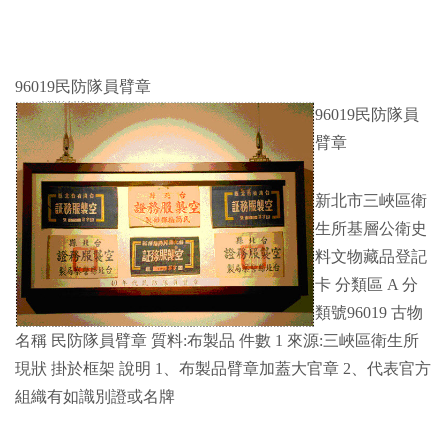
96019民防隊員臂章
96019民防隊員
臂章
新北市三峽區衛
生所基層公衛史
料文物藏品登記
卡 分類區 A 分
類號96019 古物
名稱 民防隊員臂章 質料:布製品 件數 1 來源:三峽區衛生所
現狀 掛於框架 說明 1、布製品臂章加蓋大官章 2、代表官方
組織有如識別證或名牌