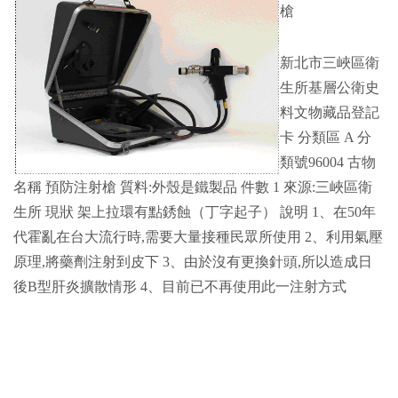
槍
新北市三峽區衛
生所基層公衛史
料文物藏品登記
卡 分類區 A 分
類號96004 古物
名稱 預防注射槍 質料:外殼是鐵製品 件數 1 來源:三峽區衛
生所 現狀 架上拉環有點銹蝕（丁字起子） 說明 1、在50年
代霍亂在台大流行時,需要大量接種民眾所使用 2、利用氣壓
原理,將藥劑注射到皮下 3、由於沒有更換針頭,所以造成日
後B型肝炎擴散情形 4、目前已不再使用此一注射方式