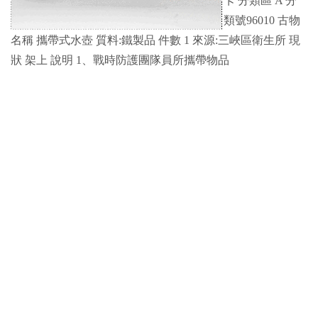
卡 分類區 A 分
類號96010 古物
名稱 攜帶式水壺 質料:鐵製品 件數 1 來源:三峽區衛生所 現
狀 架上 說明 1、戰時防護團隊員所攜帶物品