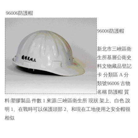
96006防護帽
96006防護帽
新北市三峽區衛
生所基層公衛史
料文物藏品登記
卡 分類區 A 分
類號96006 古物
名稱 防護帽 質
料:塑膠製品 件數 1 來源:三峽區衛生所 現狀 架上、白色 說
明 1、在戰時可以保護頭部 2、和現在工地使用之安全帽很
相似