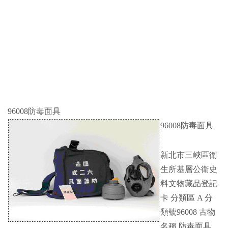
96008防毒面具
96008防毒面具
新北市三峽區衛
生所基層公衛史
料文物藏品登記
卡 分類區 A 分
類號96008 古物
名稱 防毒面具