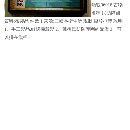
類號96018 古物
名稱 民防隊旗
質料:布製品 件數 1 來源:三峽區衛生所 現狀 掛於框架 說明
1、手工製品,縫紉機裁製 2、戰後民防防護團的隊旗 3、可
以掛在旗桿上