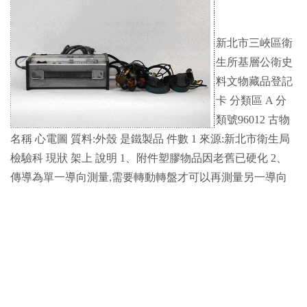
新北市三峽區衛
生所基層公衛史
料文物藏品登記
卡 分類區 A 分
類號96012 古物
名稱 心電圖 質料:外殼 是鐵製品 件數 1 來源:新北市衛生局
檢驗科 現狀 架上 說明 1、附件塑膠物品因老舊已硬化 2、
傳導為單一導向測量,需要轉動轉盤才可以再測量另一導向