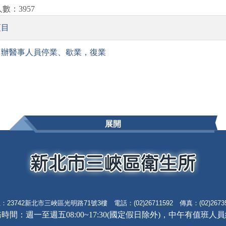
數：3957
項目
申辦醫事人員停業、歇業，復業
展開
：23742新北市三峽區光明路71號3樓 電話：(02)26711592 傳真：(02)26735
時間：週一至週五08:00~17:30(國定假日除外)，中午有值班人