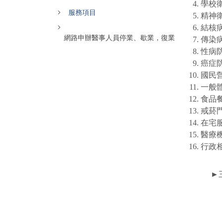
學校
服務項目
精神
結核
網路申辦醫事人員停業、歇業，復業
傳染
性病
癌症
國民
一般
食品
戒菸
在宅
醫療
行
►三峽