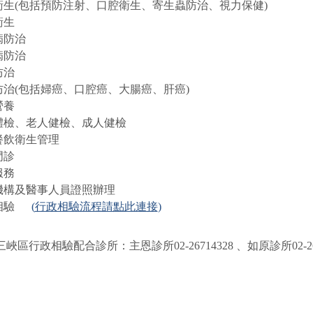
衛生(包括預防注射、口腔衛生、寄生蟲防治、視力保健)
衛生
病防治
病防治
防治
防治(包括婦癌、口腔癌、大腸癌、肝癌)
營養
體檢、老人健檢、成人健檢
餐飲衛生管理
門診
服務
機構及醫事人員證照辦理
政相驗
(
行政相驗流程請點此連接
)
區行政相驗配合診所：主恩診所02-26714328 、如原診所02-267